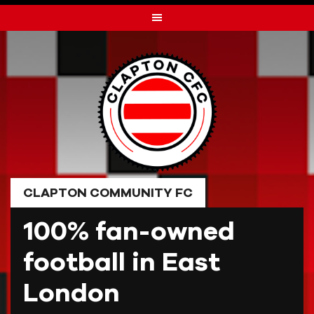
Skip
to
content
CLAPTON COMMUNITY FC
100% fan-owned
football in East
London