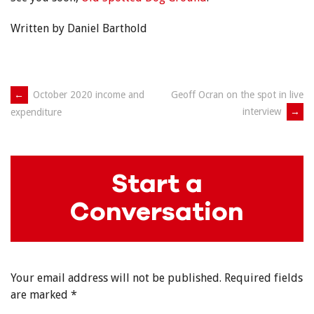
Written by Daniel Barthold
Post
←
October 2020 income and
Geoff Ocran on the spot in live
interview
→
expenditure
navigation
Start a
Conversation
Your email address will not be published.
Required fields
are marked
*